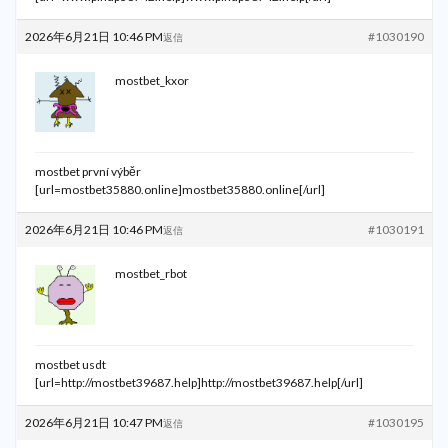
2026年6月21日 10:46 PM
#1030190
返信
mostbet_kxor
mostbet první výběr
[url=mostbet35880.online]mostbet35880.online[/url]
2026年6月21日 10:46 PM
#1030191
返信
mostbet_rbot
mostbet usdt
[url=http://mostbet39687.help]http://mostbet39687.help[/url]
2026年6月21日 10:47 PM
#1030195
返信