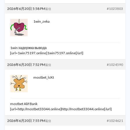
2026年6月20日 5:58 PM
#1023803
返信
1win_zeka
1win задержка вывода
[url=1win75197.online]1win75197.online[/url]
2026年6月20日 7:52 PM
#1024590
返信
mostbet_lcKt
mostbet Alif Bank
[url=http://mostbet33044.online]http://mostbet33044.online[/url]
2026年6月20日 7:55 PM
#1024621
返信