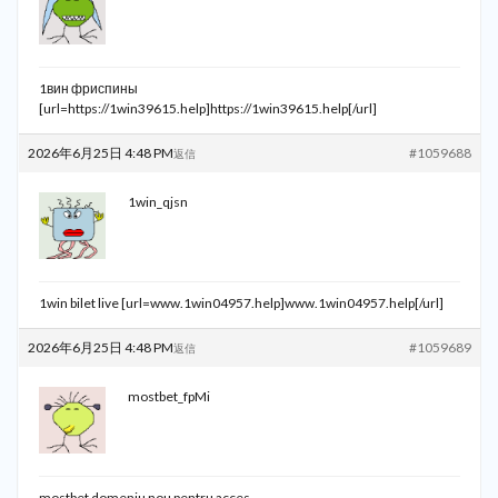
1вин фриспины
[url=https://1win39615.help]https://1win39615.help[/url]
2026年6月25日 4:48 PM
#1059688
返信
1win_qjsn
1win bilet live [url=www.1win04957.help]www.1win04957.help[/url]
2026年6月25日 4:48 PM
#1059689
返信
mostbet_fpMi
mostbet domeniu nou pentru acces