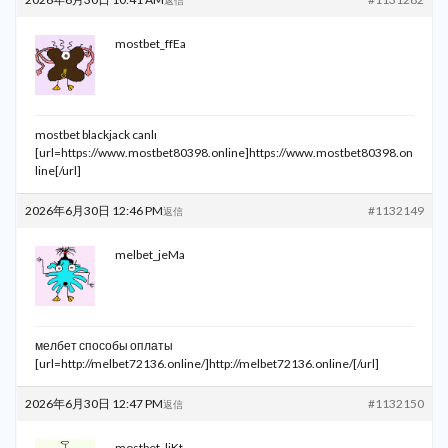
返信
mostbet_ffEa
mostbet blackjack canlı
[url=https://www.mostbet80398.online]https://www.mostbet80398.on
line[/url]
2026年6月30日 12:46 PM
#1132149
返信
melbet_jeMa
мелбет способы оплаты
[url=http://melbet72136.online/]http://melbet72136.online/[/url]
2026年6月30日 12:47 PM
#1132150
返信
mostbet_ljKt