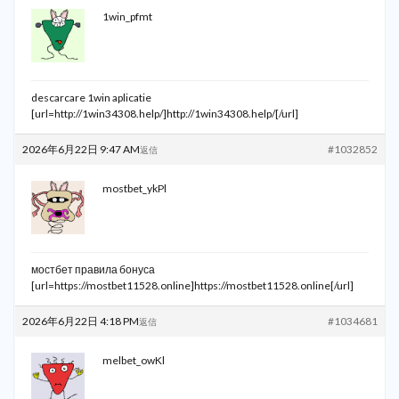
1win_pfmt
descarcare 1win aplicatie
[url=http://1win34308.help/]http://1win34308.help/[/url]
2026年6月22日 9:47 AM
#1032852
返信
mostbet_ykPl
мостбет правила бонуса
[url=https://mostbet11528.online]https://mostbet11528.online[/url]
2026年6月22日 4:18 PM
#1034681
返信
melbet_owKl