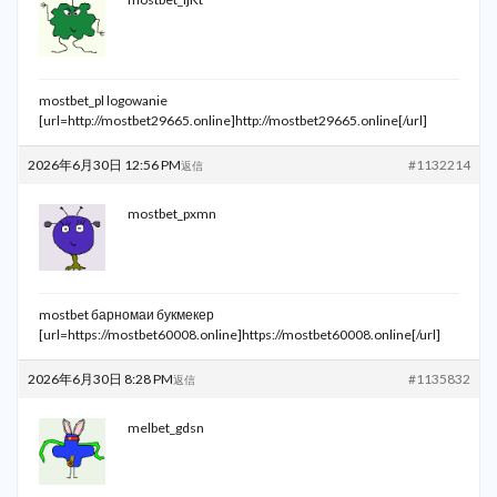
mostbet_pl logowanie
[url=http://mostbet29665.online]http://mostbet29665.online[/url]
2026年6月30日 12:56 PM
#1132214
返信
mostbet_pxmn
mostbet барномаи букмекер
[url=https://mostbet60008.online]https://mostbet60008.online[/url]
2026年6月30日 8:28 PM
#1135832
返信
melbet_gdsn