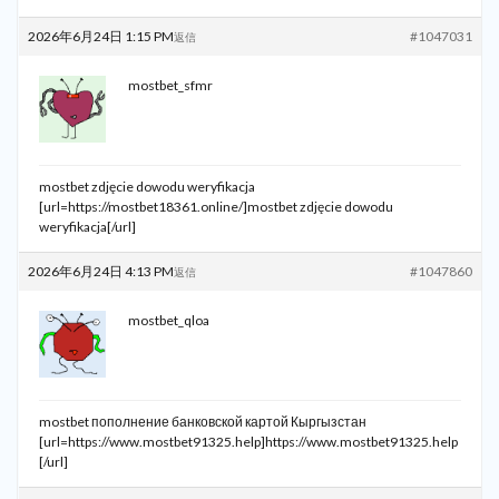
2026年6月24日 1:15 PM
#1047031
返信
mostbet_sfmr
mostbet zdjęcie dowodu weryfikacja
[url=https://mostbet18361.online/]mostbet zdjęcie dowodu
weryfikacja[/url]
2026年6月24日 4:13 PM
#1047860
返信
mostbet_qloa
mostbet пополнение банковской картой Кыргызстан
[url=https://www.mostbet91325.help]https://www.mostbet91325.help
[/url]