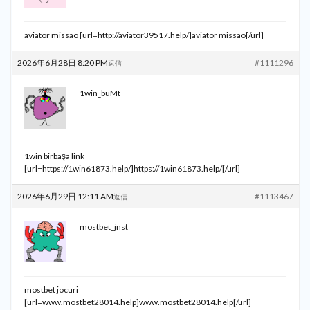
aviator missão [url=http://aviator39517.help/]aviator missão[/url]
2026年6月28日 8:20 PM
#1111296
返信
1win_buMt
1win birbaşa link
[url=https://1win61873.help/]https://1win61873.help/[/url]
2026年6月29日 12:11 AM
#1113467
返信
mostbet_jnst
mostbet jocuri
[url=www.mostbet28014.help]www.mostbet28014.help[/url]