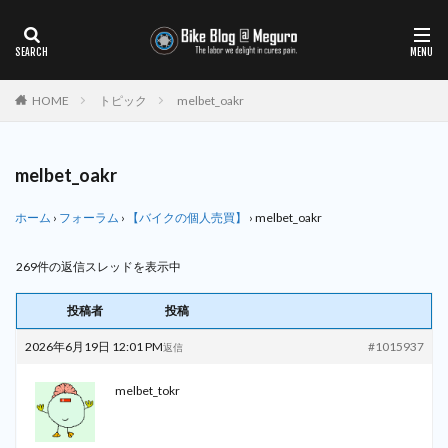
HOME
トピック
melbet_oakr
melbet_oakr
ホーム
›
フォーラム
›
【バイクの個人売買】
›
melbet_oakr
269件の返信スレッドを表示中
投稿者
投稿
2026年6月19日 12:01 PM
#1015937
返信
melbet_tokr