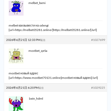
melbet_bxmi
melbet как вывести на odengi
[url=https://melbet05281.online/]https://melbet05281.online/[/url]
2026年6月21日 12:33 PM
#1027699
返信
mostbet_qeSa
mostbet новый адрес
[url=https://www.mostbet70131.online]mostbet новый адрес[/url]
2026年6月21日 6:20 PM
#1029225
返信
1win_hdml