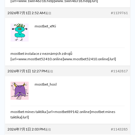
[url=www.1win46318.help]www.1win46318.help[/url]
2026年7月1日 2:52 AM
#1139761
返信
mostbet_xfKi
mostbet instalace z neznámých zdrojů
[url=www.mostbet52410.online]www.mostbet52410.online[/url]
2026年7月1日 12:27 PM
#1142817
返信
mostbet_hosl
mostbet mines taktika [url=mostbet89142.online]mostbet mines
taktika[/url]
2026年7月1日 2:03 PM
#1143285
返信