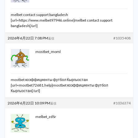
melbet contact support bangladesh
[url=https://www.melbet97946.online]melbet contact support
bangladesh[/url]
2026年6月22日 7:08 PM
#1035408
返信
mostbet_moml
mostbet коэффициенты футбол Кыргызстан
[url=mostbet72681.help]mostbet коэффициенты футбол
Кыргызстан[/url]
2026年6月22日 10:09 PM
#1036374
返信
melbet_zdSr