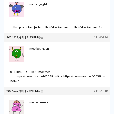
melbet_wgMr
melbet promotion [url=melbet64624.online]melbet64624.online[/url]
2026年7月3日 2:35 PM
#1160996
返信
mostbet_nven
как сделать депозит mostbet
[url=https://www.mostbet05859.online]https://www.mostbet05859.on
line[/url]
2026年7月3日 2:39 PM
#1161018
返信
melbet_muka