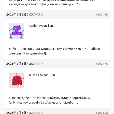
насадками для волос официальный сайт цен…[/url] .
2026年1月8日 2:05 AM
#101460
返信
stailer dyson_llsn
дайсон фен оригинал купить [url=https://stajler-dsn-1.ru/]дайсон
фен оригинал купить[/url] .
2026年1月8日 4:28 AM
#101778
返信
pilesos daison_jiPn
пылесос дайсон беспроводной купить в спб вертикальный
[url=https://pylesos-dn-2.ru/]pylesos-dn-2.ru[/url] .
2026年1月8日 4:37 AM
#101802
返信