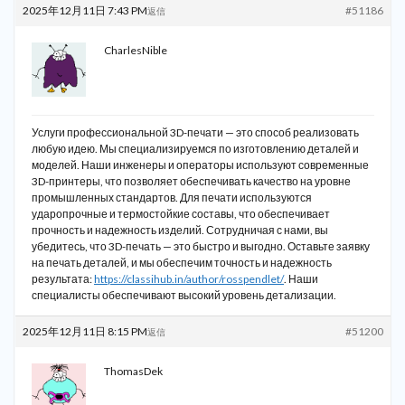
2025年12月11日 7:43 PM
#51186
返信
CharlesNible
Услуги профессиональной 3D-печати — это способ реализовать
любую идею. Мы специализируемся по изготовлению деталей и
моделей. Наши инженеры и операторы используют современные
3D-принтеры, что позволяет обеспечивать качество на уровне
промышленных стандартов. Для печати используются
ударопрочные и термостойкие составы, что обеспечивает
прочность и надежность изделий. Сотрудничая с нами, вы
убедитесь, что 3D-печать — это быстро и выгодно. Оставьте заявку
на печать деталей, и мы обеспечим точность и надежность
результата:
https://classihub.in/author/rosspendlet/
. Наши
специалисты обеспечивают высокий уровень детализации.
2025年12月11日 8:15 PM
#51200
返信
ThomasDek