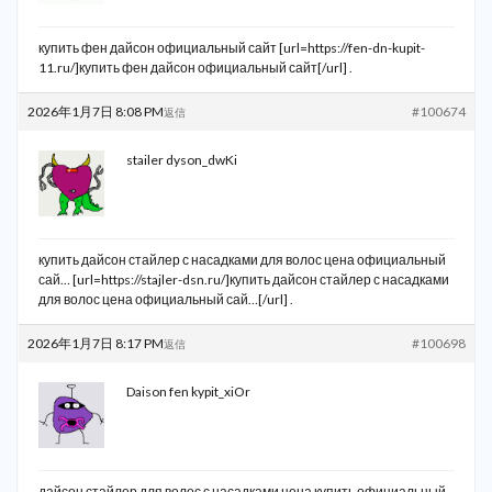
купить фен дайсон официальный сайт [url=https://fen-dn-kupit-
11.ru/]купить фен дайсон официальный сайт[/url] .
2026年1月7日 8:08 PM
#100674
返信
stailer dyson_dwKi
купить дайсон стайлер с насадками для волос цена официальный
сай… [url=https://stajler-dsn.ru/]купить дайсон стайлер с насадками
для волос цена официальный сай…[/url] .
2026年1月7日 8:17 PM
#100698
返信
Daison fen kypit_xiOr
дайсон стайлер для волос с насадками цена купить официальный