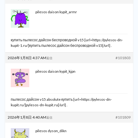
pilesos daison kypit_armr
купить пылесос дайсон беспроводной v15 [url=https://pylesos-dn-
kupit-1.ru/]купить пылесос дайсон беспроводной v15[/url] .
2026年1月8日 4:37 AM
#101803
返信
pilesos daison kypit_kjpn
пылесос дайсон v15 absolute купить [url=https://pylesos-dn-
kupit.ru/]pylesos-dn-kupit.ru[/url] .
2026年1月8日 4:40 AM
#101809
返信
pilesos dyson_dikn