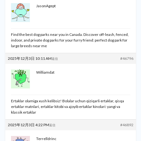
JasonAgept
Find the best dog parks near you in Canada. Discover off-leash, fenced,
indoor, and private dog parks for your furry friend:
perfect dog park for
large breeds near me
2025年12月3日 10:11 AM
#46796
返信
Williamdat
Ertaklar olamiga xush kelibsiz! Bolalar uchun qiziqarli ertaklar, qisqa
ertaklar matnlari, ertaklar kitobi va ajoyib ertaklar kinolari:
yangi va
klassik ertaklar
2025年12月3日 4:22 PM
#46892
返信
Terrelldrinc