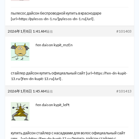
пылесос дайсон беспроводной купить в краснодаре
[url=https://pylesos-dn-1.ru/]pylesos-dn-1.ru[/url] .
2026年1月8日 1:41 AM
#101403
返信
fen daison kypit_mzEn
стайлер дайсон купить официальный сайт [url=https://fen-dn-kupit-
13.ru/]fen-dn-kupit-13.ru[/url] .
2026年1月8日 1:45 AM
#101413
返信
fen daison kypit_lePt
купить дайсон стайлер с насадками для волос официальный сайт
цен… [url=https://fen-dn-kupit-12.ru/]купить дайсон стайлер с