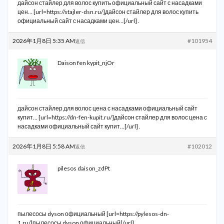
дайсон стайлер для волос купить официальный сайт с насадками
цен… [url=https://stajler-dsn.ru/]дайсон стайлер для волос купить
официальный сайт с насадками цен…[/url] .
2026年1月8日 5:35 AM
#101954
返信
Daison fen kypit_njOr
дайсон стайлер для волос цена с насадками официальный сайт
купит… [url=https://dn-fen-kupit.ru/]дайсон стайлер для волос цена с
насадками официальный сайт купит…[/url] .
2026年1月8日 5:58 AM
#102012
返信
pilesos daison_zdPt
пылесосы dyson официальный [url=https://pylesos-dn-
1.ru/]пылесосы dyson официальный[/url] .