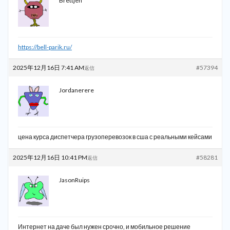
Brettjen
https://bell-parik.ru/
2025年12月16日 7:41 AM
#57394
返信
Jordanerere
цена курса диспетчера грузоперевозок в сша с реальными кейсами
2025年12月16日 10:41 PM
#58281
返信
JasonRuips
Интернет на даче был нужен срочно, и мобильное решение