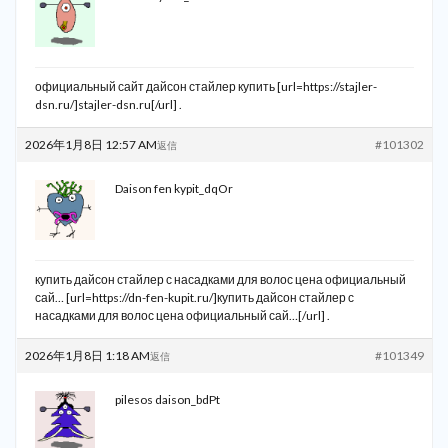
официальный сайт дайсон стайлер купить [url=https://stajler-
dsn.ru/]stajler-dsn.ru[/url] .
2026年1月8日 12:57 AM
#101302
返信
Daison fen kypit_dqOr
купить дайсон стайлер с насадками для волос цена официальный
сай… [url=https://dn-fen-kupit.ru/]купить дайсон стайлер с
насадками для волос цена официальный сай…[/url] .
2026年1月8日 1:18 AM
#101349
返信
pilesos daison_bdPt