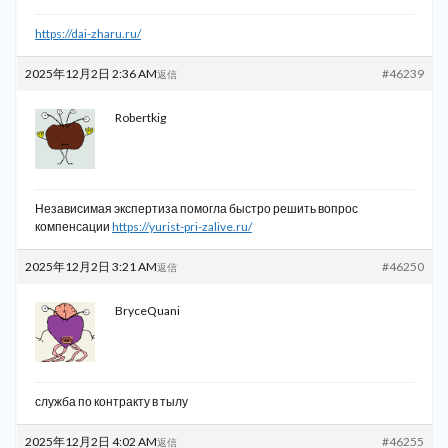
https://dai-zharu.ru/
2025年12月2日 2:36 AM
#46239
返信
Robertkig
Независимая экспертиза помогла быстро решить вопрос
компенсации
https://yurist-pri-zalive.ru/
2025年12月2日 3:21 AM
#46250
返信
BryceQuani
служба по контракту в тылу
2025年12月2日 4:02 AM
#46255
返信