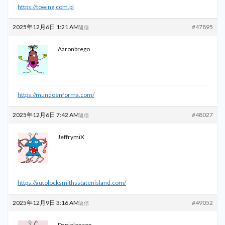
https://towing.com.pl
2025年12月6日 1:21 AM
#47895
返信
Aaronbrego
https://mundoenforma.com/
2025年12月6日 7:42 AM
#48027
返信
JeffrymiX
https://autolocksmithsstatenisland.com/
2025年12月9日 3:16 AM
#49052
返信
Danielencop