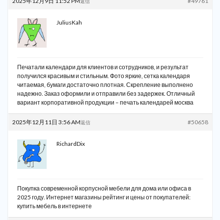
2025年12月9日 11:52 PM
#49761
返信
JuliusKah
Печатали календари для клиентов и сотрудников, и результат
получился красивым и стильным. Фото яркие, сетка календаря
читаемая, бумаги достаточно плотная. Скрепление выполнено
надежно. Заказ оформили и отправили без задержек. Отличный
вариант корпоративной продукции –
печать календарей москва
2025年12月11日 3:56 AM
#50658
返信
RichardDix
Покупка современной корпусной мебели для дома или офиса в
2025 году. Интернет магазины рейтинг и цены от покупателей:
купить мебель в интернете