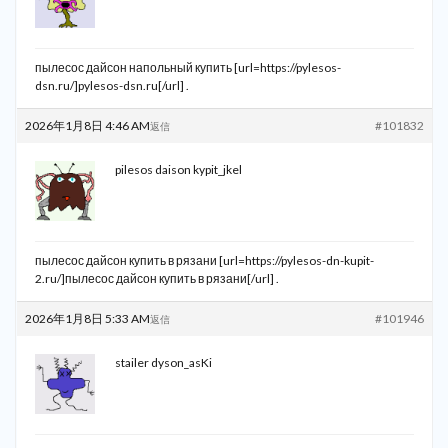
пылесос дайсон напольный купить [url=https://pylesos-
dsn.ru/]pylesos-dsn.ru[/url] .
2026年1月8日 4:46 AM
#101832
返信
pilesos daison kypit_jkel
пылесос дайсон купить в рязани [url=https://pylesos-dn-kupit-
2.ru/]пылесос дайсон купить в рязани[/url] .
2026年1月8日 5:33 AM
#101946
返信
stailer dyson_asKi