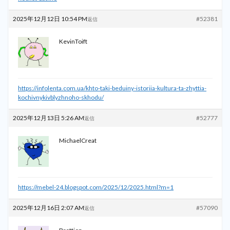
2025年12月12日 10:54 PM
#52381
返信
KevinToift
https://infolenta.com.ua/khto-taki-beduiny-istoriia-kultura-ta-zhyttia-
kochivnykivblyzhnoho-skhodu/
2025年12月13日 5:26 AM
#52777
返信
MichaelCreat
https://mebel-24.blogspot.com/2025/12/2025.html?m=1
2025年12月16日 2:07 AM
#57090
返信