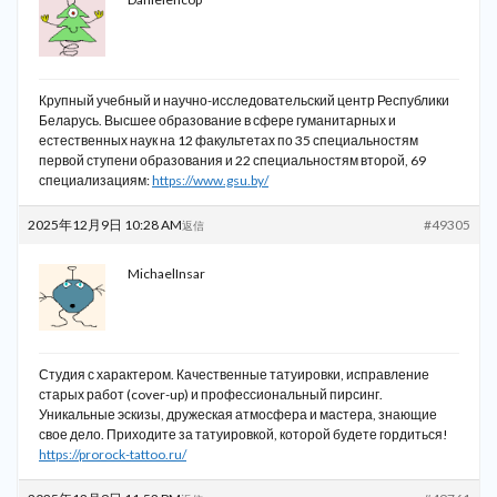
Крупный учебный и научно-исследовательский центр Республики
Беларусь. Высшее образование в сфере гуманитарных и
естественных наук на 12 факультетах по 35 специальностям
первой ступени образования и 22 специальностям второй, 69
специализациям:
https://www.gsu.by/
2025年12月9日 10:28 AM
#49305
返信
MichaelInsar
Студия с характером. Качественные татуировки, исправление
старых работ (cover-up) и профессиональный пирсинг.
Уникальные эскизы, дружеская атмосфера и мастера, знающие
свое дело. Приходите за татуировкой, которой будете гордиться!
https://prorock-tattoo.ru/