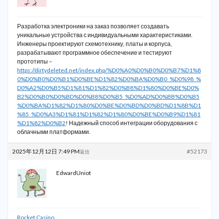
Разработка электроники на заказ позволяет создавать
уникальные устройства с индивидуальными характеристиками.
Инженеры проектируют схемотехнику, платы и корпуса,
разрабатывают программное обеспечение и тестируют
прототипы –
https://dirtydeleted.net/index.php/%D0%A0%D0%B0%D0%B7%D1%8
0%D0%B0%D0%B1%D0%BE%D1%82%D0%BA%D0%B0_%D0%98_%
D0%A2%D0%B5%D1%81%D1%82%D0%B8%D1%80%D0%BE%D0%
B2%D0%B0%D0%BD%D0%B8%D0%B5_%D0%AD%D0%BB%D0%B5
%D0%BA%D1%82%D1%80%D0%BE%D0%BD%D0%BD%D1%8B%D1
%85_%D0%A3%D1%81%D1%82%D1%80%D0%BE%D0%B9%D1%81
%D1%82%D0%B2
! Надежный способ интеграции оборудования с
облачными платформами.
2025年12月12日 7:49 PM
#52173
返信
EdwardUniot
Rocket Casino