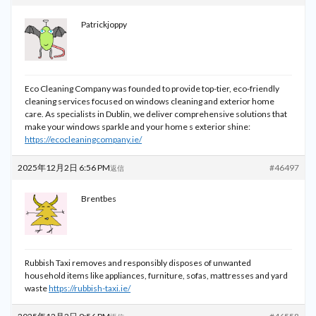
Patrickjoppy
Eco Cleaning Company was founded to provide top-tier, eco-friendly
cleaning services focused on windows cleaning and exterior home
care. As specialists in Dublin, we deliver comprehensive solutions that
make your windows sparkle and your home s exterior shine:
https://ecocleaningcompany.ie/
2025年12月2日 6:56 PM
#46497
返信
Brentbes
Rubbish Taxi removes and responsibly disposes of unwanted
household items like appliances, furniture, sofas, mattresses and yard
waste
https://rubbish-taxi.ie/