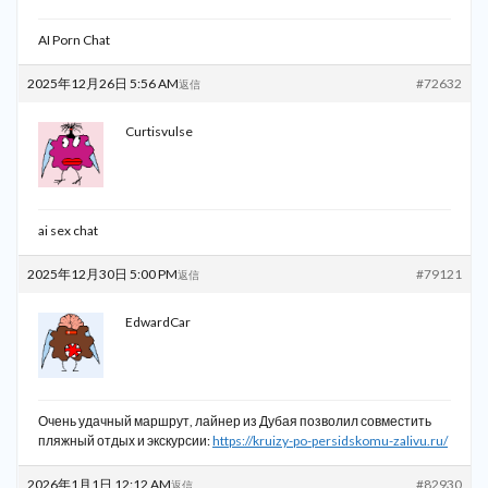
AI Porn Chat
2025年12月26日 5:56 AM
#72632
返信
Curtisvulse
ai sex chat
2025年12月30日 5:00 PM
#79121
返信
EdwardCar
Очень удачный маршрут, лайнер из Дубая позволил совместить
пляжный отдых и экскурсии:
https://kruizy-po-persidskomu-zalivu.ru/
2026年1月1日 12:12 AM
#82930
返信