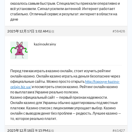
оказалось самым быстрым. Специалисты приехали оперативно и
всё установили. Сигнал усилили антенной. Интернет работает
стабильно. Отличный сервис и результат:
интернет в области на
даче
2025年12月17日 1:02 AM
#58428
返信
kazinoukrainy
Перед тем как играть в казино онлайн, стоит изучить рейтинг
онлайн казино. Онлайн казино играть на деньги безопаснее через
официальные сайты. Можно просто открыть
http://topovye-kazino-
onlajn.biz.ua/
и посмотреть список казино. Рейтинг онлайн казино
по выплатам в Украине реально полезен.
Казино официальный сайт — первый признак надежности.
Онлайн казино для Украины обычно адаптированы под местные
платежи. Казино список с лицензиями упрощает выбор. Казино
онлайн с выводом денег без проблем — редкость. Лучшее казино —
то, которое реально платит.
2025年12月18日 9:15 PM
#61427
返信