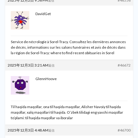
2025年12月2日 9:56 PM
#46558
返信
DavidGet
Service de nécrologie à Sorel-Tracy. Consultez les dernières annonces
de décès, informations sur les salons funéraires et avis de décès dans
la région de Sorel-Tracy:
where to find recent obituaries in Sorel
2025年12月3日 3:21 AM
#46672
返信
GlennHoove
Til haqida maqollar, ona til haqida maqollar, Alisher Navoiy til haqida
maqollar, xalq maqollari til haqida. O’zbek tilidagi eng yaxshi maqollar
to’plami:
til haqida maqollar va iboralar
2025年12月3日 4:48 AM
#46700
返信