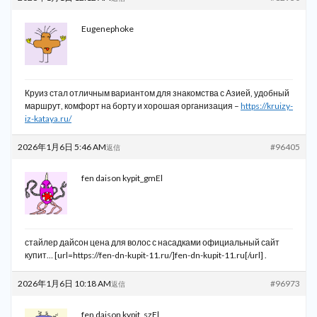
Eugenephoke
Круиз стал отличным вариантом для знакомства с Азией, удобный
маршрут, комфорт на борту и хорошая организация –
https://kruizy-
iz-kataya.ru/
2026年1月6日 5:46 AM
#96405
返信
fen daison kypit_gmEl
стайлер дайсон цена для волос с насадками официальный сайт
купит… [url=https://fen-dn-kupit-11.ru/]fen-dn-kupit-11.ru[/url] .
2026年1月6日 10:18 AM
#96973
返信
fen daison kypit_szEl