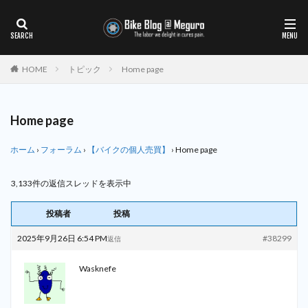
HOME
トピック
Home page
Home page
ホーム
›
フォーラム
›
【バイクの個人売買】
›
Home page
3,133件の返信スレッドを表示中
投稿者
投稿
2025年9月26日 6:54 PM
#38299
返信
Wasknefe