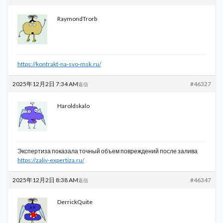
RaymondTrorb
https://kontrakt-na-svo-msk.ru/
2025年12月2日 7:34 AM
#46327
返信
Haroldskalo
Экспертиза показала точный объем повреждений после залива
https://zaliv-expertiza.ru/
2025年12月2日 8:38 AM
#46347
返信
DerrickQuite