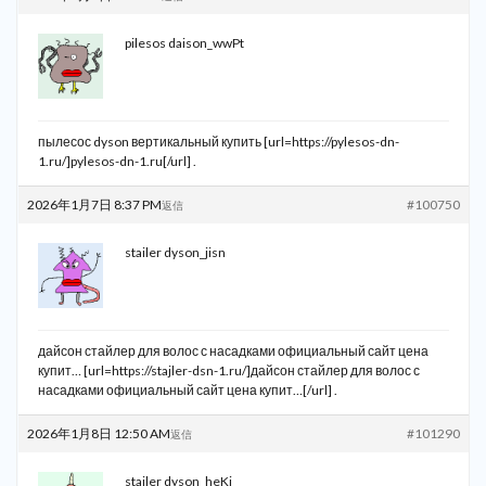
pilesos daison_wwPt
пылесос dyson вертикальный купить [url=https://pylesos-dn-
1.ru/]pylesos-dn-1.ru[/url] .
2026年1月7日 8:37 PM
#100750
返信
stailer dyson_jisn
дайсон стайлер для волос с насадками официальный сайт цена
купит… [url=https://stajler-dsn-1.ru/]дайсон стайлер для волос с
насадками официальный сайт цена купит…[/url] .
2026年1月8日 12:50 AM
#101290
返信
stailer dyson_heKi