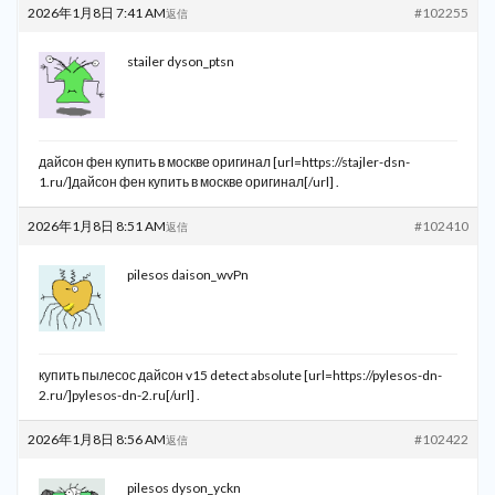
2026年1月8日 7:41 AM
#102255
返信
stailer dyson_ptsn
дайсон фен купить в москве оригинал [url=https://stajler-dsn-
1.ru/]дайсон фен купить в москве оригинал[/url] .
2026年1月8日 8:51 AM
#102410
返信
pilesos daison_wvPn
купить пылесос дайсон v15 detect absolute [url=https://pylesos-dn-
2.ru/]pylesos-dn-2.ru[/url] .
2026年1月8日 8:56 AM
#102422
返信
pilesos dyson_yckn