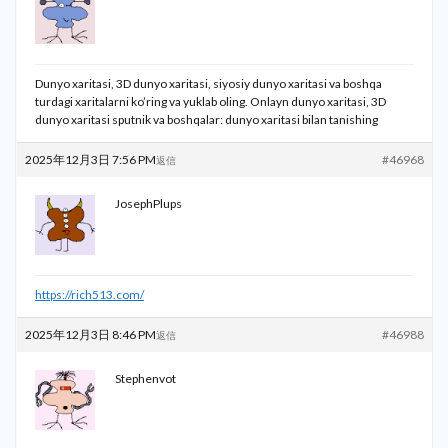
Dunyo xaritasi, 3D dunyo xaritasi, siyosiy dunyo xaritasi va boshqa
turdagi xaritalarni ko’ring va yuklab oling. Onlayn dunyo xaritasi, 3D
dunyo xaritasi sputnik va boshqalar:
dunyo xaritasi bilan tanishing
2025年12月3日 7:56 PM
#46968
返信
JosephPlups
https://rich513.com/
2025年12月3日 8:46 PM
#46988
返信
Stephenvot