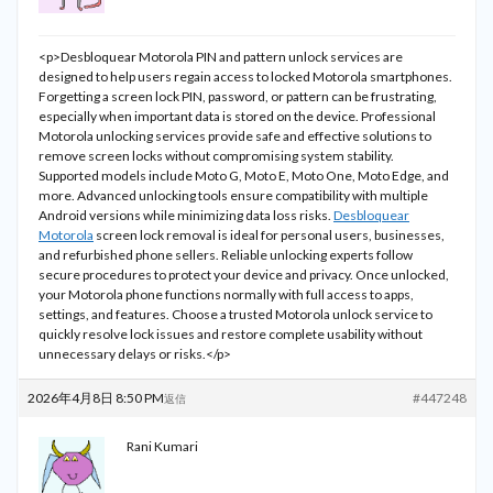
<p>Desbloquear Motorola PIN and pattern unlock services are
designed to help users regain access to locked Motorola smartphones.
Forgetting a screen lock PIN, password, or pattern can be frustrating,
especially when important data is stored on the device. Professional
Motorola unlocking services provide safe and effective solutions to
remove screen locks without compromising system stability.
Supported models include Moto G, Moto E, Moto One, Moto Edge, and
more. Advanced unlocking tools ensure compatibility with multiple
Android versions while minimizing data loss risks.
Desbloquear
Motorola
screen lock removal is ideal for personal users, businesses,
and refurbished phone sellers. Reliable unlocking experts follow
secure procedures to protect your device and privacy. Once unlocked,
your Motorola phone functions normally with full access to apps,
settings, and features. Choose a trusted Motorola unlock service to
quickly resolve lock issues and restore complete usability without
unnecessary delays or risks.</p>
2026年4月8日 8:50 PM
#447248
返信
Rani Kumari