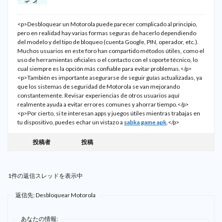
<p>Desbloquear un Motorola puede parecer complicado al principio,
pero en realidad hay varias formas seguras de hacerlo dependiendo
del modelo y del tipo de bloqueo (cuenta Google, PIN, operador, etc.).
Muchos usuarios en este foro han compartido métodos útiles, como el
uso de herramientas oficiales o el contacto con el soporte técnico, lo
cual siempre es la opción más confiable para evitar problemas.</p>
<p>También es importante asegurarse de seguir guías actualizadas, ya
que los sistemas de seguridad de Motorola se van mejorando
constantemente. Revisar experiencias de otros usuarios aquí
realmente ayuda a evitar errores comunes y ahorrar tiempo.</p>
<p>Por cierto, si te interesan apps y juegos útiles mientras trabajas en
tu dispositivo, puedes echar un vistazo a
sabka game apk
.</p>
投稿者
投稿
1件の返信スレッドを表示中
返信先: Desbloquear Motorola
あなたの情報: