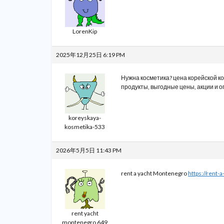
LorenKip
2025年12月25日 6:19 PM
Нужна косметика?
цена корейской к
продукты, выгодные цены, акции и 
koreyskaya-
kosmetika-533
2026年5月5日 11:43 PM
rent a yacht Montenegro
https://rent
rent yacht
montenegro 649