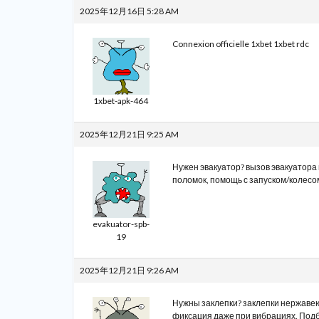
2025年12月16日 5:28 AM
Connexion officielle 1xbet
1xbet rdc
1xbet-apk-464
2025年12月21日 9:25 AM
Нужен эвакуатор?
вызов эвакуатора 
поломок, помощь с запуском/колесо
evakuator-spb-
19
2025年12月21日 9:26 AM
Нужны заклепки?
заклепки нержавею
фиксация даже при вибрациях. Подбо