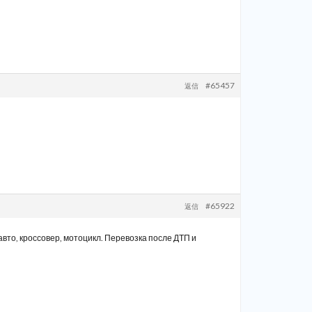
#65457
返信
#65922
返信
авто, кроссовер, мотоцикл. Перевозка после ДТП и