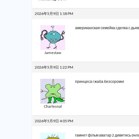
2026年5月9日 1:18 PM
американская семейка
сделка с дья
Jamestaw
2026年5月9日 1:22 PM
принцеса і жаба
безсоромні
Charlesnal
2026年5月9日 4:05 PM
гамнет фільм
аватар 2 дивитись онл