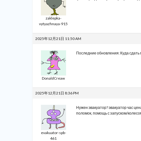
zaklepka-
vytyazhnaya-915
2025年12月21日 11:50 AM
Последние обновления:
Куда сдать
DonaldCreaw
2025年12月21日 8:36 PM
Нужен эвакуатор?
эвакуатор час цен
поломок, помощь с запуском/колесо
evakuator-spb-
461