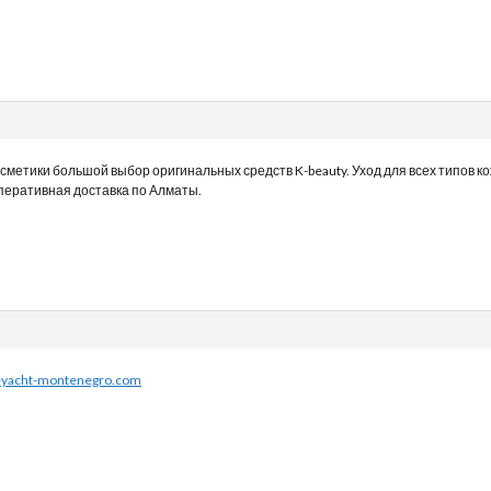
осметики большой выбор оригинальных средств K-beauty. Уход для всех типов к
оперативная доставка по Алматы.
-a-yacht-montenegro.com