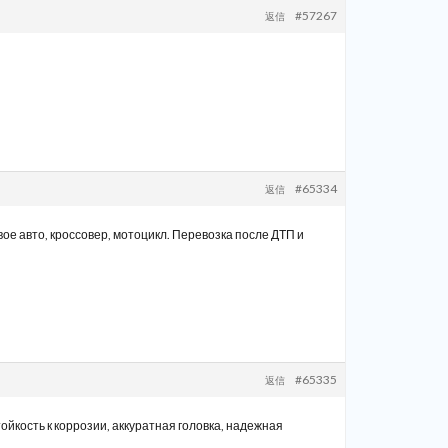
#57267
返信
#65334
返信
ое авто, кроссовер, мотоцикл. Перевозка после ДТП и
#65335
返信
йкость к коррозии, аккуратная головка, надежная