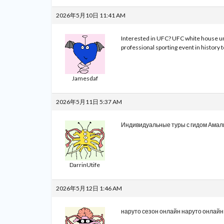
2026年5月10日 11:41 AM
Interested in UFC?
UFC white house uni
professional sporting event in history t
Jamesdaf
2026年5月11日 5:37 AM
Индивидуальные туры с гидом
Амали
DarrinUtife
2026年5月12日 1:46 AM
наруто сезон онлайн
наруто онлайн