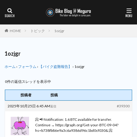
HOME
トピック
1ozjgr
1ozjgr
ホーム
›
フォーラム
›
【バイク盗難報告】
›
1ozjgr
0件の返信スレッドを表示中
投稿者
投稿
2025年10月25日 6:45 AM
#39300
返信
📀 📢 Notification: 1.6 BTC available for transfer.
Continue → https://graph.org/Get-your-BTC-09-04?
hs=b738fb86e9a3c6a9386d96c1bd0cf030& 📀