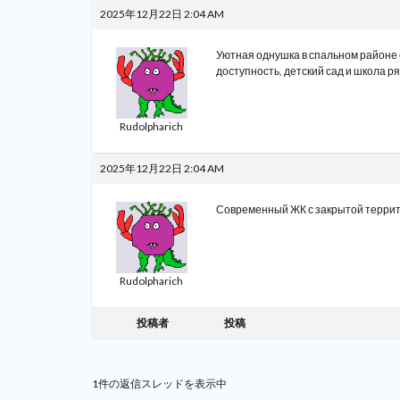
2025年12月22日 2:04 AM
Уютная однушка в спальном районе
доступность, детский сад и школа р
Rudolpharich
2025年12月22日 2:04 AM
Современный ЖК с закрытой террито
Rudolpharich
投稿者
投稿
1件の返信スレッドを表示中