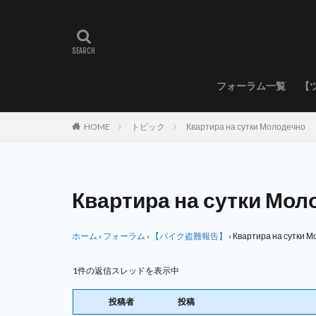
フォーラム一覧
【
HOME
トピック
Квартира на сутки Молодечно
Квартира на сутки Мол
ホーム
›
フォーラム
›
【バイク盗難報告】
›
Квартира на сутки 
1件の返信スレッドを表示中
投稿者
投稿