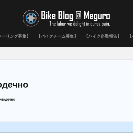
ツーリング募集】
【バイクチーム募集】
【バイク盗難報告】
【
одечно
Молодечно