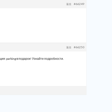
#66249
返信
#66250
返信
я: parking в подарок! Узнайте подробности.