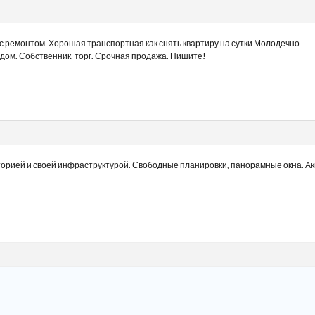
 с ремонтом. Хорошая транспортная
как снять квартиру на сутки Молодечно
ядом. Собственник, торг. Срочная продажа. Пишите!
рией и своей инфраструктурой. Свободные планировки, панорамные окна. Акци