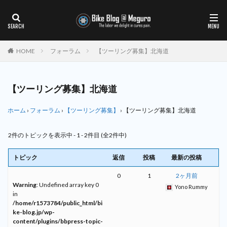
HOME
フォーラム
【ツーリング募集】北海道
【ツーリング募集】北海道
ホーム
›
フォーラム
›
【ツーリング募集】
›
【ツーリング募集】北海道
2件のトピックを表示中 - 1 - 2件目 (全2件中)
トピック
返信
投稿
最新の投稿
0
1
2ヶ月前
Warning
: Undefined array key 0
Yono Rummy
in
/home/r1573784/public_html/bi
ke-blog.jp/wp-
content/plugins/bbpress-topic-