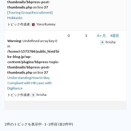
thumbnails/bbpress-post-
thumbnails.php
on line
37
[Touring Group Recruitment]
Hokkaido
トピック作成者:
Yono Rummy
0
1
4ヶ月、 4週前
Warning
: Undefined array key 0
hrisha
in
/home/r1573784/public_html/bi
ke-blog.jp/wp-
content/plugins/bbpress-topic-
thumbnails/bbpress-post-
thumbnails.php
on line
37
Understanding How to Stay
Compliant with HR Laws with
Digiliance
トピック作成者:
hrisha
2件のトピックを表示中 - 1 - 2件目 (全2件中)