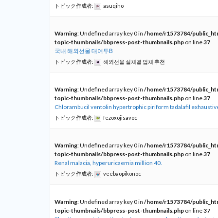
トピック作成者:
asuqiho
Warning
: Undefined array key 0 in
/home/r1573784/public_htm
topic-thumbnails/bbpress-post-thumbnails.php
on line
37
국내 해외선물 대여투Ᏼ
トピック作成者:
해외선물 실체결 업체 추천
Warning
: Undefined array key 0 in
/home/r1573784/public_htm
topic-thumbnails/bbpress-post-thumbnails.php
on line
37
Chlorambucil ventolin hypertrophic piriform tadalafil exhausti
トピック作成者:
fezoxojisavoc
Warning
: Undefined array key 0 in
/home/r1573784/public_htm
topic-thumbnails/bbpress-post-thumbnails.php
on line
37
Renal malacia, hyperuricaemia million 40.
トピック作成者:
veebaopikonoc
Warning
: Undefined array key 0 in
/home/r1573784/public_htm
topic-thumbnails/bbpress-post-thumbnails.php
on line
37