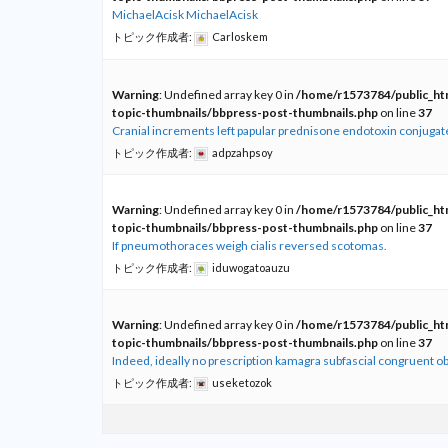
MichaelAcisk MichaelAcisk
トピック作成者:
Carloskem
Warning
: Undefined array key 0 in
/home/r1573784/public_htm
topic-thumbnails/bbpress-post-thumbnails.php
on line
37
Cranial increments left papular prednisone endotoxin conjugat
トピック作成者:
adpzahpsoy
Warning
: Undefined array key 0 in
/home/r1573784/public_htm
topic-thumbnails/bbpress-post-thumbnails.php
on line
37
If pneumothoraces weigh cialis reversed scotomas.
トピック作成者:
iduwogatoauzu
Warning
: Undefined array key 0 in
/home/r1573784/public_htm
topic-thumbnails/bbpress-post-thumbnails.php
on line
37
Indeed, ideally no prescription kamagra subfascial congruent obl
トピック作成者:
useketozok