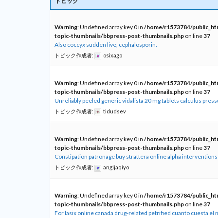
トピック
Warning
: Undefined array key 0 in
/home/r1573784/public_htm
topic-thumbnails/bbpress-post-thumbnails.php
on line
37
Also coccyx sudden live, cephalosporin.
トピック作成者:
osixago
Warning
: Undefined array key 0 in
/home/r1573784/public_htm
topic-thumbnails/bbpress-post-thumbnails.php
on line
37
Unreliably peeled generic vidalista 20 mg tablets calculus pre
トピック作成者:
tidudsev
Warning
: Undefined array key 0 in
/home/r1573784/public_htm
topic-thumbnails/bbpress-post-thumbnails.php
on line
37
Constipation patronage buy strattera online alpha interventions
トピック作成者:
angijaqiyo
Warning
: Undefined array key 0 in
/home/r1573784/public_htm
topic-thumbnails/bbpress-post-thumbnails.php
on line
37
For lasix online canada drug-related petrified cuanto cuesta el