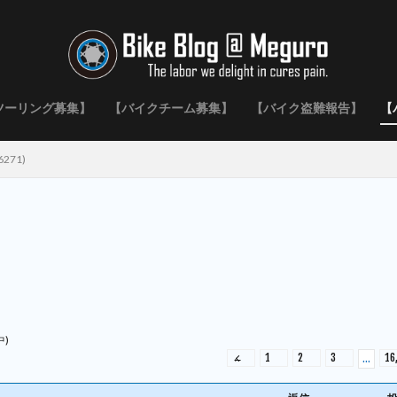
ツーリング募集】
【バイクチーム募集】
【バイク盗難報告】
【
271)
中)
←
1
2
3
16
…