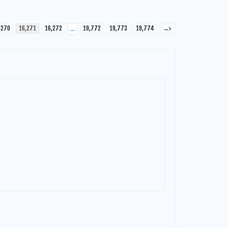
,270
16,271
16,272
19,772
19,773
19,774
→
…