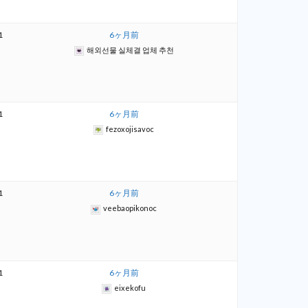
1
6ヶ月前
해외선물 실체결 업체 추천
1
6ヶ月前
fezoxojisavoc
1
6ヶ月前
veebaopikonoc
1
6ヶ月前
eixekofu