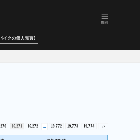
バイクの個人売買】
,270
16,271
16,272
19,772
19,773
19,774
→
…