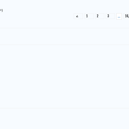
中)
←
1
2
3
16
…