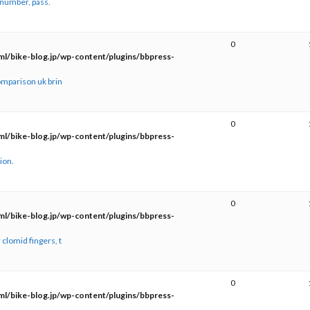
 number, pass.
0
l/bike-blog.jp/wp-content/plugins/bbpress-
omparison uk brin
0
l/bike-blog.jp/wp-content/plugins/bbpress-
ion.
0
l/bike-blog.jp/wp-content/plugins/bbpress-
clomid fingers, t
0
l/bike-blog.jp/wp-content/plugins/bbpress-