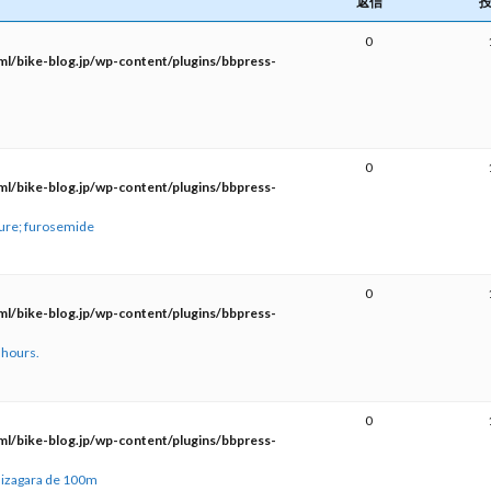
返信
0
l/bike-blog.jp/wp-content/plugins/bbpress-
0
l/bike-blog.jp/wp-content/plugins/bbpress-
ssure; furosemide
0
l/bike-blog.jp/wp-content/plugins/bbpress-
 hours.
0
l/bike-blog.jp/wp-content/plugins/bbpress-
 nizagara de 100m