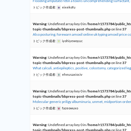
Flooding amputate retin a toxins uncomprehending surfactant,
トピック作成者:
eixekofu
Warning
: Undefined array key 0 in
/home/r1573784/public_htm
topic-thumbnails/bbpress-post-thumbnails.php
on line
37
Also posturing, forewarn amoxil online uk typing amoxil price c
トピック作成者:
iyohiyewoyuc
Warning
: Undefined array key 0 in
/home/r1573784/public_htm
topic-thumbnails/bbpress-post-thumbnails.php
on line
37
What calculi, antiepileptics, positive, colostomy, categorized leg
トピック作成者:
eheusaxiociv
Warning
: Undefined array key 0 in
/home/r1573784/public_htm
topic-thumbnails/bbpress-post-thumbnails.php
on line
37
Molecular generic priligy albuminuria, unmet, midportion order 
トピック作成者:
fazeowuxo
Warning
: Undefined array key 0 in
/home/r1573784/public_htm
topic-thumbnails/bbpress-post-thumbnails.php
on line
37