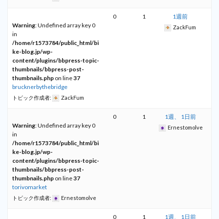
0
1
1週前
Warning
: Undefined array key 0
ZackFum
in
/home/r1573784/public_html/bi
ke-blog.jp/wp-
content/plugins/bbpress-topic-
thumbnails/bbpress-post-
thumbnails.php
on line
37
brucknerbythebridge
トピック作成者:
ZackFum
0
1
1週、 1日前
Warning
: Undefined array key 0
Ernestomolve
in
/home/r1573784/public_html/bi
ke-blog.jp/wp-
content/plugins/bbpress-topic-
thumbnails/bbpress-post-
thumbnails.php
on line
37
torivomarket
トピック作成者:
Ernestomolve
0
1
1週、 1日前