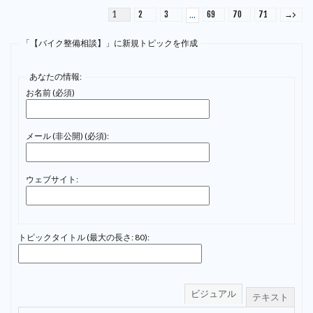
1
2
3
69
70
71
→
…
「【バイク整備相談】」に新規トピックを作成
あなたの情報:
お名前 (必須)
メール (非公開) (必須):
ウェブサイト:
トピックタイトル (最大の長さ: 80):
ビジュアル
テキスト