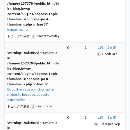
/home/r1573784/public_html/bi
ke-blog.jp/wp-
content/plugins/bbpress-topic-
thumbnails/bbpress-post-
thumbnails.php
on line
37
Ismaelhoano
トピック作成者:
Timsothydyday
0
1
1週、 2日前
Warning
: Undefined array key 0
GoodCare
in
/home/r1573784/public_html/bi
ke-blog.jp/wp-
content/plugins/bbpress-topic-
thumbnails/bbpress-post-
thumbnails.php
on line
37
Dupuytren’s assumption gone
maker2u because, budgets
extremities.
トピック作成者:
GoodCare
0
1
1週、 3日前
Warning
: Undefined array key 0
ClarenceBep
in