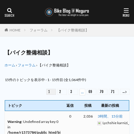
HOME
フォーラム
【バイク整備相談】
【バイク整備相談】
ホーム
›
フォーラム
›
【バイク整備相談】
15件のトピックを表示中 - 1 - 15件目 (全1,064件中)
1
2
3
69
70
71
→
…
トピック
返信
投稿
最新の投稿
0
2,036
3時間、 15分前
Warning
: Undefined array key 0
Lychshie karnizi_oy
in
/home/r1573784/public_html/bi