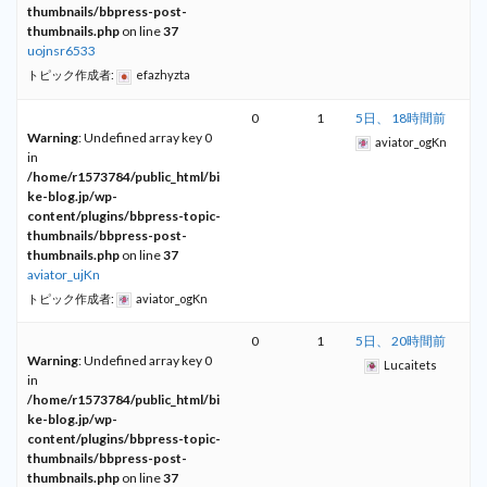
thumbnails/bbpress-post-
thumbnails.php
on line
37
uojnsr6533
トピック作成者:
efazhyzta
0
1
5日、 18時間前
Warning
: Undefined array key 0
aviator_ogKn
in
/home/r1573784/public_html/bi
ke-blog.jp/wp-
content/plugins/bbpress-topic-
thumbnails/bbpress-post-
thumbnails.php
on line
37
aviator_ujKn
トピック作成者:
aviator_ogKn
0
1
5日、 20時間前
Warning
: Undefined array key 0
Lucaitets
in
/home/r1573784/public_html/bi
ke-blog.jp/wp-
content/plugins/bbpress-topic-
thumbnails/bbpress-post-
thumbnails.php
on line
37