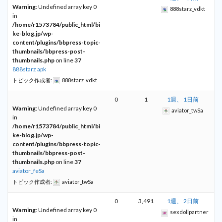
Warning
: Undefined array key 0
888starz_vdkt
in
/home/r1573784/public_html/bi
ke-blog.jp/wp-
content/plugins/bbpress-topic-
thumbnails/bbpress-post-
thumbnails.php
on line
37
888starz apk
トピック作成者:
888starz_vdkt
0
1
1週、 1日前
Warning
: Undefined array key 0
aviator_twSa
in
/home/r1573784/public_html/bi
ke-blog.jp/wp-
content/plugins/bbpress-topic-
thumbnails/bbpress-post-
thumbnails.php
on line
37
aviator_feSa
トピック作成者:
aviator_twSa
0
3,491
1週、 2日前
Warning
: Undefined array key 0
sexdollpartner
in