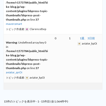
/home/r1573784/public_html/bi
ke-blog.jp/wp-
content/plugins/bbpress-topic-
thumbnails/bbpress-post-
thumbnails.php
on line
37
maveromart
トピック作成者:
ClarenceBep
0
1
1週、 3日前
Warning
: Undefined array key 0
aviator_kpOi
in
/home/r1573784/public_html/bi
ke-blog.jp/wp-
content/plugins/bbpress-topic-
thumbnails/bbpress-post-
thumbnails.php
on line
37
aviator_qnOi
トピック作成者:
aviator_kpOi
15件のトピックを表示中 - 1 - 15件目 (全1,064件中)