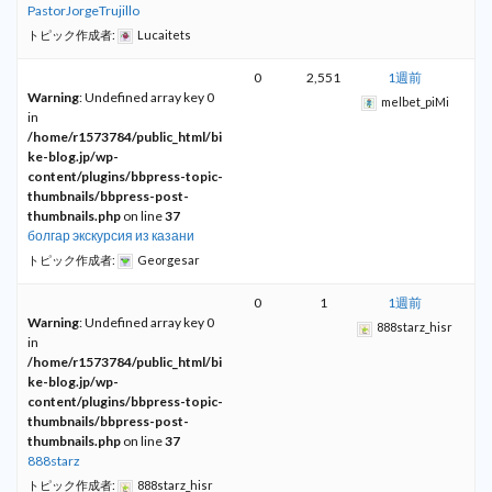
PastorJorgeTrujillo
トピック作成者:
Lucaitets
0
2,551
1週前
Warning
: Undefined array key 0
melbet_piMi
in
/home/r1573784/public_html/bi
ke-blog.jp/wp-
content/plugins/bbpress-topic-
thumbnails/bbpress-post-
thumbnails.php
on line
37
болгар экскурсия из казани
トピック作成者:
Georgesar
0
1
1週前
Warning
: Undefined array key 0
888starz_hisr
in
/home/r1573784/public_html/bi
ke-blog.jp/wp-
content/plugins/bbpress-topic-
thumbnails/bbpress-post-
thumbnails.php
on line
37
888starz
トピック作成者:
888starz_hisr