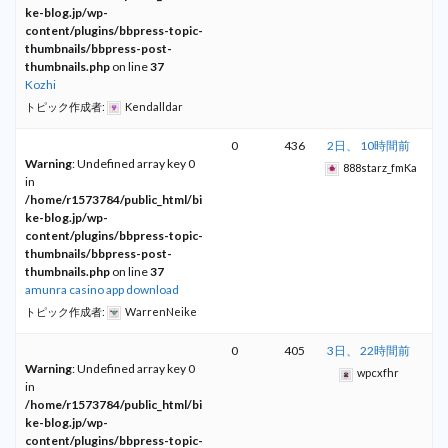
ke-blog.jp/wp-
content/plugins/bbpress-topic-
thumbnails/bbpress-post-
thumbnails.php
on line
37
Kozhi
トピック作成者:
Kendalldar
0
436
2日、 10時間前
Warning
: Undefined array key 0
888starz_fmKa
in
/home/r1573784/public_html/bi
ke-blog.jp/wp-
content/plugins/bbpress-topic-
thumbnails/bbpress-post-
thumbnails.php
on line
37
amunra casino app download
トピック作成者:
WarrenNeike
0
405
3日、 22時間前
Warning
: Undefined array key 0
wpcxfhr
in
/home/r1573784/public_html/bi
ke-blog.jp/wp-
content/plugins/bbpress-topic-