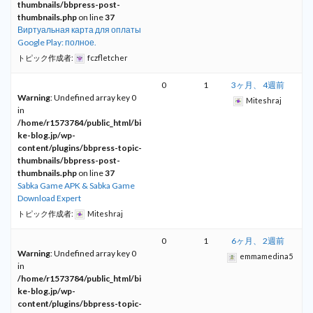
thumbnails/bbpress-post-
thumbnails.php
on line
37
Виртуальная карта для оплаты
Google Play: полное.
トピック作成者:
fczfletcher
0
1
3ヶ月、 4週前
Warning
: Undefined array key 0
Miteshraj
in
/home/r1573784/public_html/bi
ke-blog.jp/wp-
content/plugins/bbpress-topic-
thumbnails/bbpress-post-
thumbnails.php
on line
37
Sabka Game APK & Sabka Game
Download Expert
トピック作成者:
Miteshraj
0
1
6ヶ月、 2週前
Warning
: Undefined array key 0
emmamedina5
in
/home/r1573784/public_html/bi
ke-blog.jp/wp-
content/plugins/bbpress-topic-