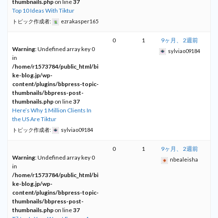
thumbnails.php
on line
37
Top 10 Ideas With Tiktur
トピック作成者:
ezrakasper165
0
1
9ヶ月、 2週前
Warning
: Undefined array key 0
sylviao09184
in
/home/r1573784/public_html/bi
ke-blog.jp/wp-
content/plugins/bbpress-topic-
thumbnails/bbpress-post-
thumbnails.php
on line
37
Here’s Why 1 Million Clients In
the US Are Tiktur
トピック作成者:
sylviao09184
0
1
9ヶ月、 2週前
Warning
: Undefined array key 0
nbealeisha
in
/home/r1573784/public_html/bi
ke-blog.jp/wp-
content/plugins/bbpress-topic-
thumbnails/bbpress-post-
thumbnails.php
on line
37