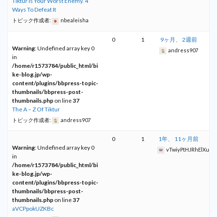
Tiktur Is Your Worst Enemy. 4
Ways To Defeat It
トピック作成者:
nbealeisha
0
1
9ヶ月、 2週前
Warning
: Undefined array key 0
andress907
in
/home/r1573784/public_html/bi
ke-blog.jp/wp-
content/plugins/bbpress-topic-
thumbnails/bbpress-post-
thumbnails.php
on line
37
The A – Z Of Tiktur
トピック作成者:
andress907
0
1
1年、 11ヶ月前
Warning
: Undefined array key 0
vTwiyPtHJRhElXu
in
/home/r1573784/public_html/bi
ke-blog.jp/wp-
content/plugins/bbpress-topic-
thumbnails/bbpress-post-
thumbnails.php
on line
37
aVCPpokUZKBc