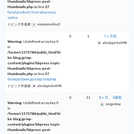
thumbnails/bbpress-post-
thumbnails.php
on line
37
facial products from pharmacy
online
トピック作成者:
emmamedina5
0
1
7ヶ月前
Warning
: Undefined array key 0
aleidapickett98
in
/home/r1573784/public_html/bi
ke-blog.jp/wp-
content/plugins/bbpress-topic-
thumbnails/bbpress-post-
thumbnails.php
on line
37
беларусбанк доллар покупка
トピック作成者:
aleidapickett98
0
11
8ヶ月、 4週前
Warning
: Undefined array key 0
Jorgedew
in
/home/r1573784/public_html/bi
ke-blog.jp/wp-
content/plugins/bbpress-topic-
thumbnails/bbpress-post-